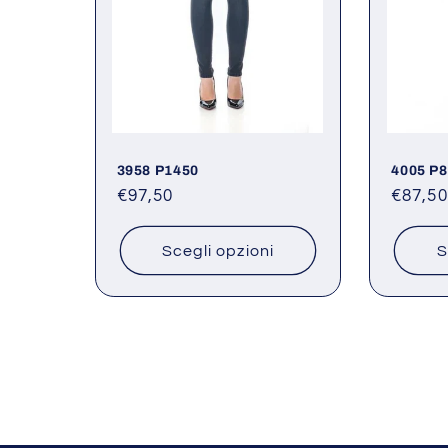
3958 P1450
4005 P
Prezzo
€97,50
Prezz
€87,50
di
di
listino
listino
Scegli opzioni
S