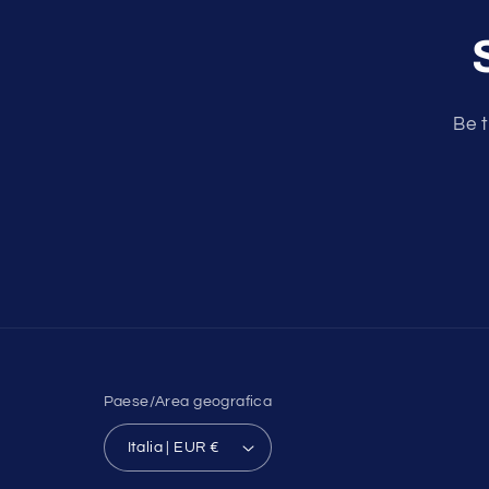
Be t
Paese/Area geografica
Italia | EUR €