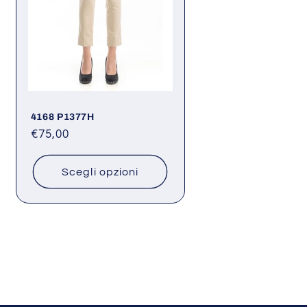
4168 P1377H
Prezzo
€75,00
di
listino
Scegli opzioni