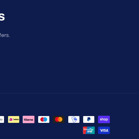
s
fers.