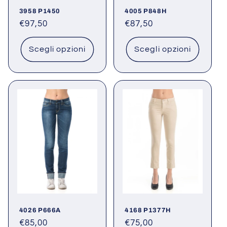
3958 P1450
4005 P848H
Prezzo
€97,50
Prezzo
€87,50
di
di
listino
listino
Scegli opzioni
Scegli opzioni
4026 P666A
4168 P1377H
Prezzo
€85,00
Prezzo
€75,00