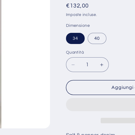
Prezzo
€132,00
di
Imposte incluse.
listino
Dimensione
34
40
Quantità
Quantità
Diminuisci
Aumenta
quantità
quantità
per
per
4774
4774
Aggiungi 
P663
P663