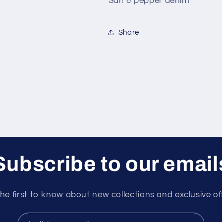
Salt & pepper denim
Share
Subscribe to our email
he first to know about new collections and exclusive of