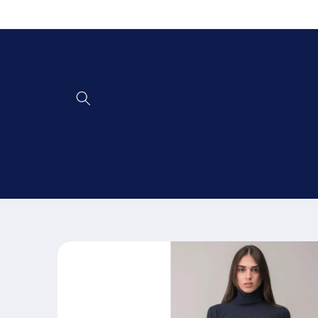
Vai
direttamente
ai contenuti
Passa alle
informazioni
sul prodotto