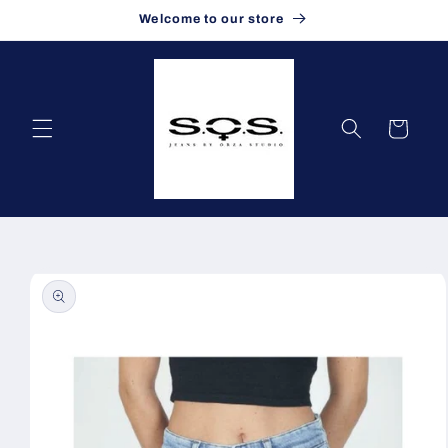
Vai
Welcome to our store
direttamente
ai contenuti
Carrello
Passa alle
informazioni
sul prodotto